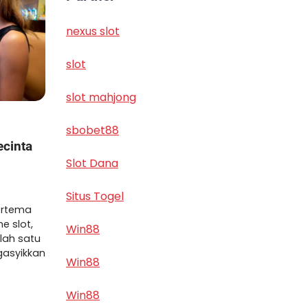
nexus slot
slot
slot mahjong
sbobet88
ecinta
Slot Dana
Situs Togel
ertema
 slot,
Win88
lah satu
gasyikkan
Win88
Win88