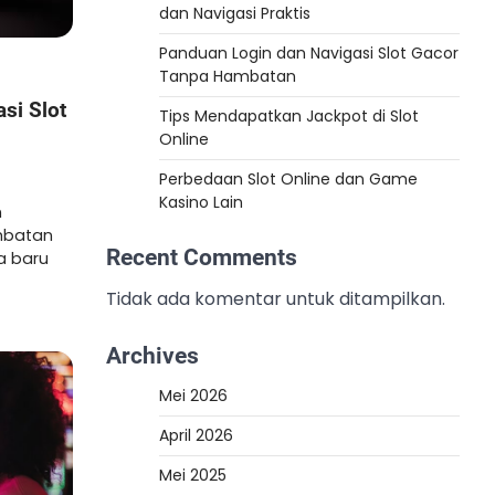
dan Navigasi Praktis
Panduan Login dan Navigasi Slot Gacor
Tanpa Hambatan
si Slot
Tips Mendapatkan Jackpot di Slot
Online
Perbedaan Slot Online dan Game
Kasino Lain
n
mbatan
Recent Comments
a baru
Tidak ada komentar untuk ditampilkan.
Archives
Mei 2026
April 2026
Mei 2025