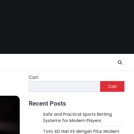
Cari
Cari
Recent Posts
Safe and Practical Sports Betting
Systems for Modern Players
Toto 4D Hari Ini dengan Fitur Modern