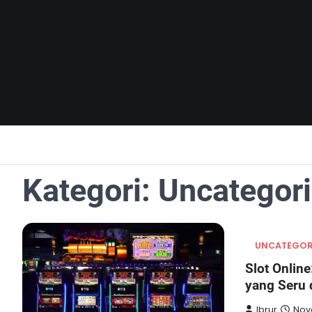
Skip
to
content
Kategori:
Uncategor
UNCATEGOR
Slot Online
yang Seru d
lbrur
Nov