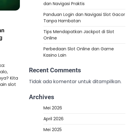
dan Navigasi Praktis
Panduan Login dan Navigasi Slot Gacor
Tanpa Hambatan
an
Tips Mendapatkan Jackpot di Slot
g
Online
Perbedaan Slot Online dan Game
Kasino Lain
ka:
Recent Comments
alo,
ya? Kita
Tidak ada komentar untuk ditampilkan.
ain slot
Archives
Mei 2026
April 2026
Mei 2025