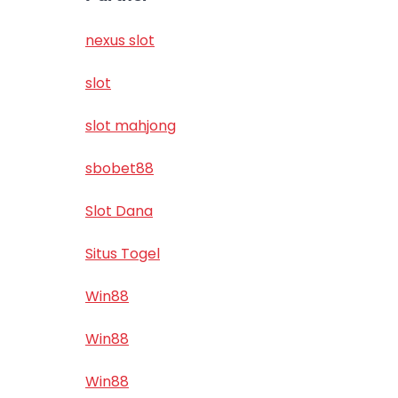
nexus slot
slot
slot mahjong
sbobet88
Slot Dana
Situs Togel
Win88
Win88
Win88