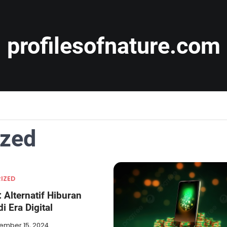
profilesofnature.com
ized
IZED
: Alternatif Hiburan
i Era Digital
ember 15, 2024