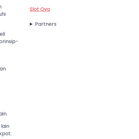
n
Slot Ovo
uhi
Partners
li
rinsip-
gan
in.
lain
kpot.