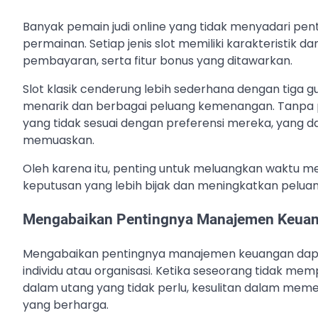
Banyak pemain judi online yang tidak menyadari pe
permainan. Setiap jenis slot memiliki karakteristik 
pembayaran, serta fitur bonus yang ditawarkan.
Slot klasik cenderung lebih sederhana dengan tiga g
menarik dan berbagai peluang kemenangan. Tanpa 
yang tidak sesuai dengan preferensi mereka, yang
memuaskan.
Oleh karena itu, penting untuk meluangkan waktu me
keputusan yang lebih bijak dan meningkatkan pelu
Mengabaikan Pentingnya Manajemen Keua
Mengabaikan pentingnya manajemen keuangan dapat
individu atau organisasi. Ketika seseorang tidak m
dalam utang yang tidak perlu, kesulitan dalam memen
yang berharga.