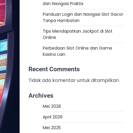
dan Navigasi Praktis
Panduan Login dan Navigasi Slot Gacor
Tanpa Hambatan
Tips Mendapatkan Jackpot di Slot
Online
Perbedaan Slot Online dan Game
Kasino Lain
Recent Comments
Tidak ada komentar untuk ditampilkan.
Archives
Mei 2026
April 2026
Mei 2025