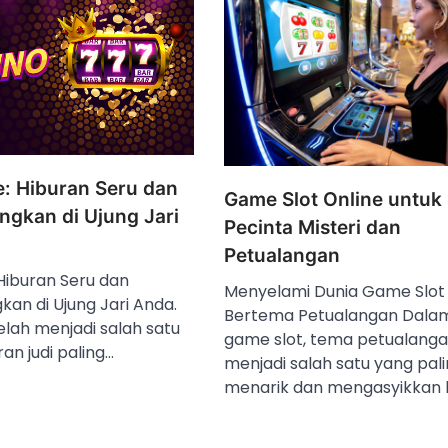
e: Hiburan Seru dan
Game Slot Online untuk
gkan di Ujung Jari
Pecinta Misteri dan
Petualangan
 Hiburan Seru dan
Menyelami Dunia Game Slot
an di Ujung Jari Anda.
Bertema Petualangan Dalam
telah menjadi salah satu
game slot, tema petualang
an judi paling…
menjadi salah satu yang pal
menarik dan mengasyikkan 