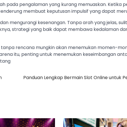
ngarah pada pengalaman yang kurang memuaskan. Ketika 
cenderung membuat keputusan impulsif yang dapat meru
dan mengurangi kesenangan. Tanpa arah yang jelas, sulit
iknya, strategi yang baik dapat membawa kedalaman da
an tanpa rencana mungkin akan menemukan momen-m
eh karena itu, penting untuk menemukan keseimbangan ant
atang
h
Panduan Lengkap Bermain Slot Online untuk 