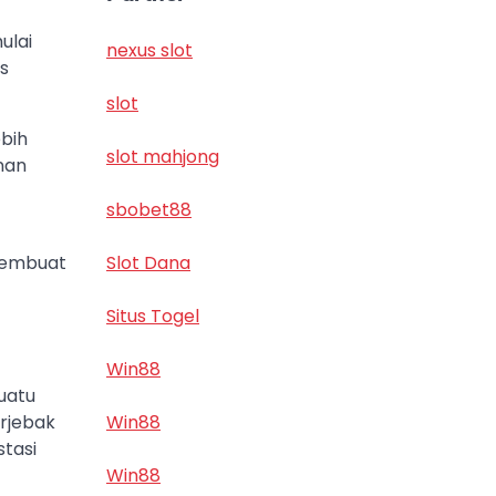
ulai
nexus slot
is
slot
ebih
slot mahjong
nan
sbobet88
 membuat
Slot Dana
Situs Togel
Win88
uatu
Win88
erjebak
stasi
Win88