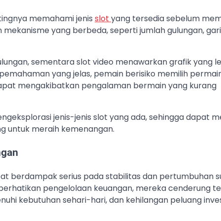
ntingnya memahami jenis
slot
yang tersedia sebelum mem
dan mekanisme yang berbeda, seperti jumlah gulungan, gar
ulungan, sementara slot video menawarkan grafik yang l
pemahaman yang jelas, pemain berisiko memilih permai
 dapat mengakibatkan pengalaman bermain yang kurang
ngeksplorasi jenis-jenis slot yang ada, sehingga dapat
ang untuk meraih kemenangan.
ngan
 berdampak serius pada stabilitas dan pertumbuhan s
emperhatikan pengelolaan keuangan, mereka cenderung t
uhi kebutuhan sehari-hari, dan kehilangan peluang inve