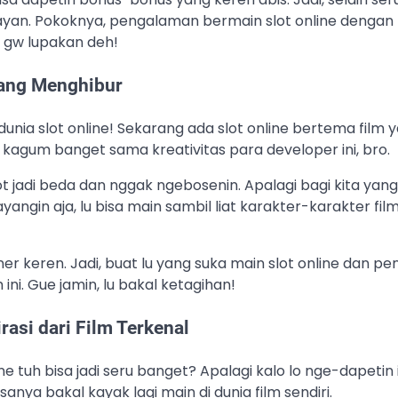
ayan. Pokoknya, pengalaman bermain slot online dengan
n gw lupakan deh!
yang Menghibur
dunia slot online! Sekarang ada slot online bertema film 
 kagum banget sama kreativitas para developer ini, bro.
 jadi beda dan nggak ngebosenin. Apalagi bagi kita yang
yangin aja, lu bisa main sambil liat karakter-karakter film
er keren. Jadi, buat lu yang suka main slot online dan p
ini. Gue jamin, lu bakal ketagihan!
rasi dari Film Terkenal
ine tuh bisa jadi seru banget? Apalagi kalo lo nge-dapetin 
sanya bakal kayak lagi main di dunia film sendiri.