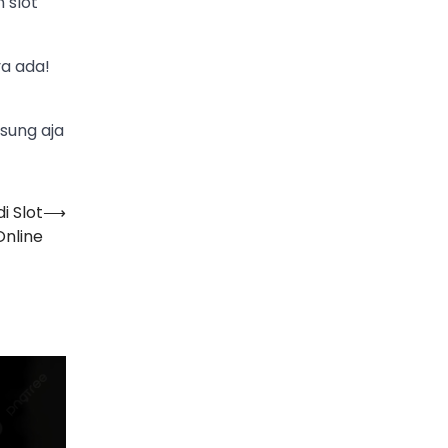
 slot
ya ada!
gsung aja
i Slot
⟶
Online