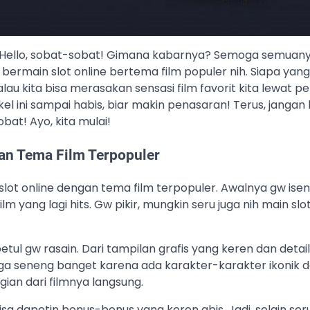
 Hello, sobat-sobat! Gimana kabarnya? Semoga semuany
an bermain slot online bertema film populer nih. Siapa yan
lau kita bisa merasakan sensasi film favorit kita lewat 
tikel ini sampai habis, biar makin penasaran! Terus, jangan
t! Ayo, kita mulai!
an Tema Film Terpopuler
lot online dengan tema film terpopuler. Awalnya gw ise
ilm yang lagi hits. Gw pikir, mungkin seru juga nih main slo
etul gw rasain. Dari tampilan grafis yang keren dan detai
uga seneng banget karena ada karakter-karakter ikonik da
agian dari filmnya langsung.
sa dapetin bonus-bonus yang keren abis. Jadi, selain ser