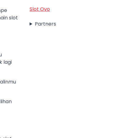
Slot Ovo
mpe
ain slot
Partners
u
 lagi
nalinmu
lihan