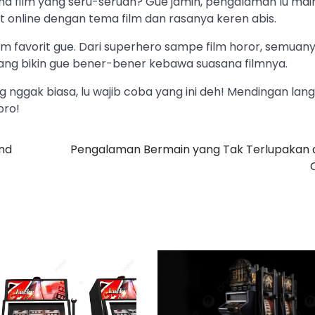
ema film yang seru-seruan? Gue jamin, pengalaman lu main
ot online dengan tema film dan rasanya keren abis.
ilm favorit gue. Dari superhero sampe film horor, semuan
yang bikin gue bener-bener kebawa suasana filmnya.
g nggak biasa, lu wajib coba yang ini deh! Mendingan lan
bro!
and
Pengalaman Bermain yang Tak Terlupakan d