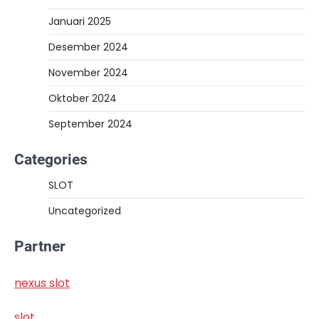
Januari 2025
Desember 2024
November 2024
Oktober 2024
September 2024
Categories
SLOT
Uncategorized
Partner
nexus slot
slot