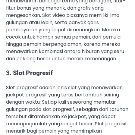
menawarkan berbagai tema yang beragam, fitur-
fitur bonus yang menarik, dan grafis yang
mengesankan. Slot video biasanya memiliki lima
gulungan atau lebih, serta banyak garis
pembayaran yang dapat dimenangkan. Mereka
cocok untuk hampir semua pemain, dari pemula
hingga pemain berpengalaman, karena mereka
menawarkan kombinasi antara hiburan yang seru
dan peluang besar untuk meraih kemenangan.
3.
Slot Progresif
Slot progresif adalah jenis slot yang menawarkan
jackpot progresif yang terus bertambah seiring
dengan waktu. Setiap kali seseorang memutar
gulungan pada slot progresif, sebagian dari taruhan
tersebut ditambahkan ke jackpot, yang dapat
mencapai jumlah yang sangat besar. Slot progresif
menarik bagi pemain yang memimpikan