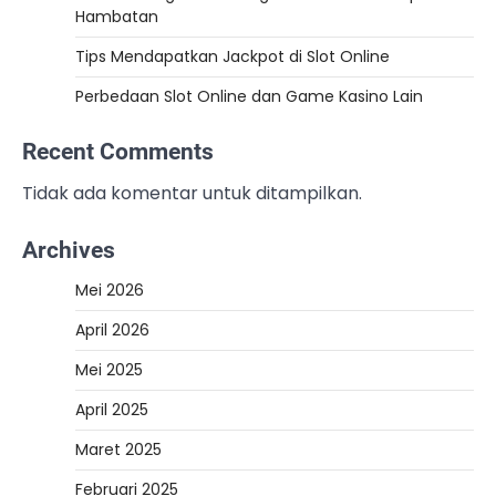
Hambatan
Tips Mendapatkan Jackpot di Slot Online
Perbedaan Slot Online dan Game Kasino Lain
Recent Comments
Tidak ada komentar untuk ditampilkan.
Archives
Mei 2026
April 2026
Mei 2025
April 2025
Maret 2025
Februari 2025