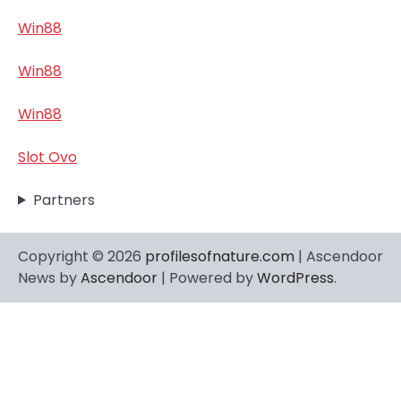
Win88
Win88
Win88
Slot Ovo
Partners
Copyright © 2026
profilesofnature.com
| Ascendoor
News by
Ascendoor
| Powered by
WordPress
.