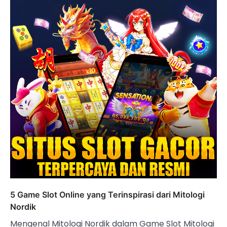
5 Game Slot Online yang Terinspirasi dari Mitologi
Nordik
Mengenal Mitologi Nordik dalam Game Slot Mitologi