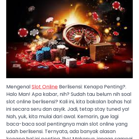
Mengenal
Slot Online
Berlisensi: Kenapa Penting?.
Halo Man! Apa kabar, nih? Sudah tau belum nih soal
slot online berlisensi? Kali ini, kita bakalan bahas hal
ini secara seru dan asyik. Jadi, tetap stay tuned ya!
Nah, yuk, kita mulai dari awal. Kemarin, gue lagi
baca-baca soal pentingnya main slot online yang
udah berlisensi. Ternyata, ada banyak alasan
kenapa hal ini penting, lho! Makanya, jangan sampai