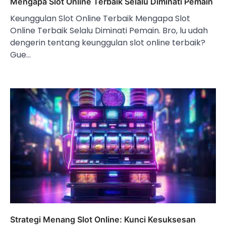
Mengapa Slot Online Terbaik Selalu Diminati Pemain
Keunggulan Slot Online Terbaik Mengapa Slot
Online Terbaik Selalu Diminati Pemain. Bro, lu udah
dengerin tentang keunggulan slot online terbaik?
Gue…
Strategi Menang Slot Online: Kunci Kesuksesan