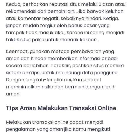
Kedua, perhatikan reputasi situs melalui ulasan atau
rekomendasi dari pemain lain. Jika banyak keluhan
atau komentar negatif, sebaiknya hindari. Ketiga,
jangan mudah tergiur oleh bonus besar yang
tampak tidak masuk akal, karena ini sering menjadi
taktik situs palsu untuk menarik korban.
Keempat, gunakan metode pembayaran yang
aman dan hindari memberikan informasi pribadi
secara berlebihan. Terakhir, pastikan situs memiliki
sistem enkripsi untuk melindungi data pengguna.
Dengan langkah-langkah ini, Kamu dapat
meminimalkan risiko dan bermain dengan lebih
aman.
Tips Aman Melakukan Transaksi Online
Melakukan transaksi online dapat menjadi
pengalaman yang aman jika Kamu mengikuti