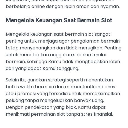
berbelanja online dengan lebih aman dan nyaman.
Mengelola Keuangan Saat Bermain Slot
Mengelola keuangan saat bermain slot sangat
penting untuk menjaga agar pengalaman bermain
tetap menyenangkan dan tidak merugikan. Penting
untuk menetapkan anggaran sebelum mulai
bermain, sehingga Kamu tidak menghabiskan lebih
dari yang dapat Kamu tanggung.
Selain itu, gunakan strategi seperti menentukan
batas waktu bermain dan memanfaatkan bonus
atau promosi yang tersedia untuk memaksimalkan
peluang tanpa mengeluarkan banyak uang.
Dengan pendekatan yang bijak, Kamu dapat
menikmati permainan slot tanpa stres finansial.