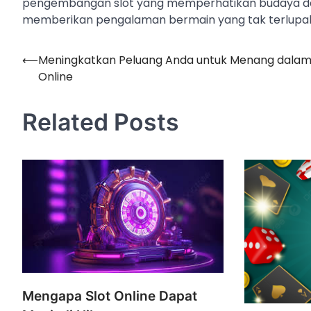
pengembangan slot yang memperhatikan budaya dap
memberikan pengalaman bermain yang tak terlupa
⟵
Meningkatkan Peluang Anda untuk Menang dalam
Navigasi
Online
pos
Related Posts
Mengapa Slot Online Dapat