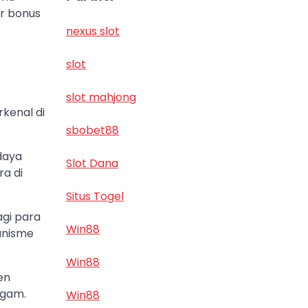
ur bonus
nexus slot
slot
slot mahjong
kenal di
sbobet88
daya
Slot Dana
ra di
Situs Togel
gi para
Win88
anisme
Win88
en
agam.
Win88