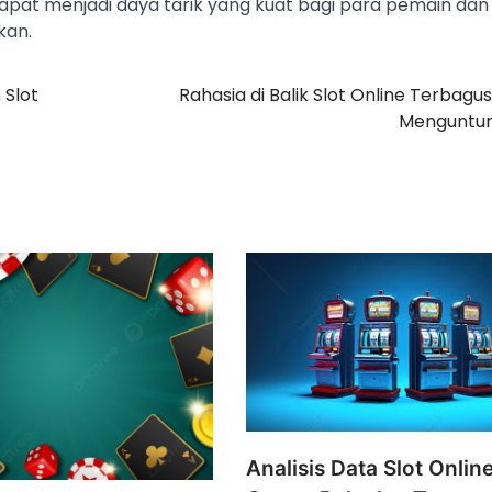
at menjadi daya tarik yang kuat bagi para pemain dan
kan.
 Slot
Rahasia di Balik Slot Online Terbagu
Menguntu
Analisis Data Slot Onlin