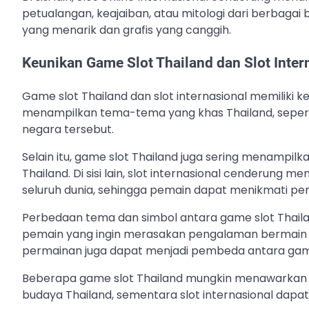
petualangan, keajaiban, atau mitologi dari berbagai 
yang menarik dan grafis yang canggih.
Keunikan Game Slot Thailand dan Slot Inter
Game slot Thailand dan slot internasional memiliki k
menampilkan tema-tema yang khas Thailand, sepert
negara tersebut.
Selain itu, game slot Thailand juga sering menampi
Thailand. Di sisi lain, slot internasional cenderun
seluruh dunia, sehingga pemain dapat menikmati 
Perbedaan tema dan simbol antara game slot Thaila
pemain yang ingin merasakan pengalaman bermain ya
permainan juga dapat menjadi pembeda antara game s
Beberapa game slot Thailand mungkin menawarkan f
budaya Thailand, sementara slot internasional dapat