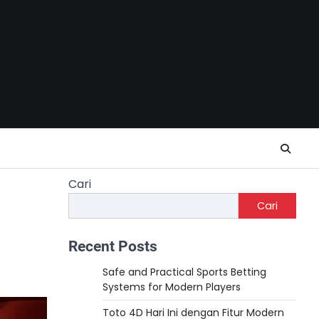
Cari
Cari
Recent Posts
Safe and Practical Sports Betting
Systems for Modern Players
Toto 4D Hari Ini dengan Fitur Modern