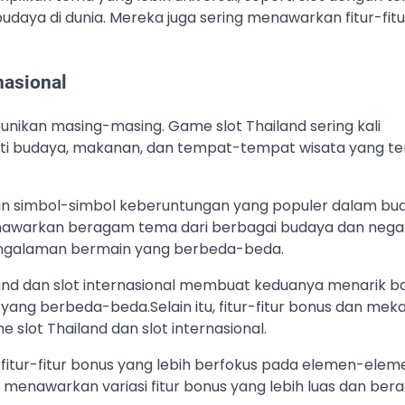
budaya di dunia. Mereka juga sering menawarkan fitur-fit
nasional
eunikan masing-masing. Game slot Thailand sering kali
i budaya, makanan, dan tempat-tempat wisata yang ter
lkan simbol-simbol keberuntungan yang populer dalam bu
g menawarkan beragam tema dari berbagai budaya dan nega
pengalaman bermain yang berbeda-beda.
nd dan slot internasional membuat keduanya menarik ba
ng berbeda-beda.Selain itu, fitur-fitur bonus dan mek
lot Thailand dan slot internasional.
itur-fitur bonus yang lebih berfokus pada elemen-elem
 menawarkan variasi fitur bonus yang lebih luas dan ber