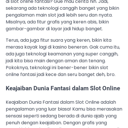
di slot online fantasi? Gue mau cerita nih. Jadi,
sekarang ada teknologi canggih banget yang bikin
pengalaman main slot jadi lebih seru dan nyata.
Misalnya, ada fitur grafis yang keren abis, bikin
gambar-gambar di layar jadi hidup banget.
Terus, ada juga fitur suara yang keren, bikin kita
merasa kayak lagi di kasino beneran. Gak cuma itu,
ada juga teknologi keamanan yang super canggih,
jadi kita bisa main dengan aman dan tenang.
Pokoknya, teknologi ini bener-bener bikin slot
online fantasi jadi kece dan seru banget deh, bro.
Keajaiban Dunia Fantasi dalam Slot Online
Keajaiban Dunia Fantasi dalam Slot Online adalah
pengalaman yang luar biasa! Kamu bisa merasakan
sensasi seperti sedang berada di dunia ajaib yang
penuh dengan keajaiban. Dengan grafis yang