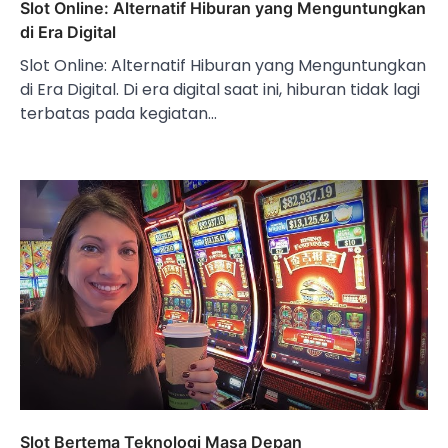
Slot Online: Alternatif Hiburan yang Menguntungkan
di Era Digital
Slot Online: Alternatif Hiburan yang Menguntungkan
di Era Digital. Di era digital saat ini, hiburan tidak lagi
terbatas pada kegiatan…
Slot Bertema Teknologi Masa Depan