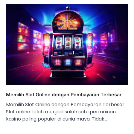
Memilih Slot Online dengan Pembayaran Terbesar
Memilih Slot Online dengan Pembayaran Terbesar.
Slot online telah menjadi salah satu permainan
kasino paling populer di dunia maya. Tidak…