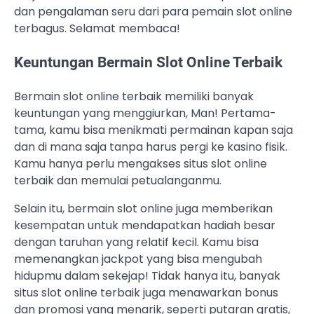
dan pengalaman seru dari para pemain slot online
terbagus. Selamat membaca!
Keuntungan Bermain Slot Online Terbaik
Bermain slot online terbaik memiliki banyak
keuntungan yang menggiurkan, Man! Pertama-
tama, kamu bisa menikmati permainan kapan saja
dan di mana saja tanpa harus pergi ke kasino fisik.
Kamu hanya perlu mengakses situs slot online
terbaik dan memulai petualanganmu.
Selain itu, bermain slot online juga memberikan
kesempatan untuk mendapatkan hadiah besar
dengan taruhan yang relatif kecil. Kamu bisa
memenangkan jackpot yang bisa mengubah
hidupmu dalam sekejap! Tidak hanya itu, banyak
situs slot online terbaik juga menawarkan bonus
dan promosi yang menarik, seperti putaran gratis,