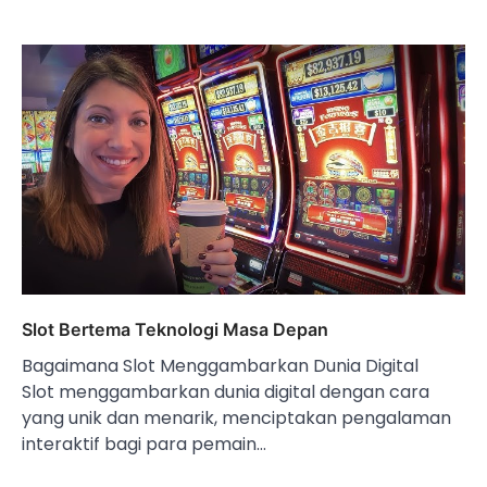
Slot Bertema Teknologi Masa Depan
Bagaimana Slot Menggambarkan Dunia Digital
Slot menggambarkan dunia digital dengan cara
yang unik dan menarik, menciptakan pengalaman
interaktif bagi para pemain…