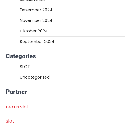
Desember 2024
November 2024
Oktober 2024
September 2024
Categories
SLOT
Uncategorized
Partner
nexus slot
slot