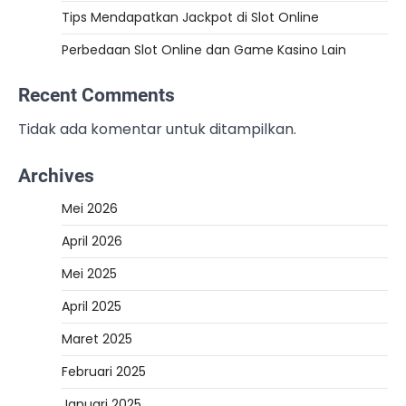
Tips Mendapatkan Jackpot di Slot Online
Perbedaan Slot Online dan Game Kasino Lain
Recent Comments
Tidak ada komentar untuk ditampilkan.
Archives
Mei 2026
April 2026
Mei 2025
April 2025
Maret 2025
Februari 2025
Januari 2025