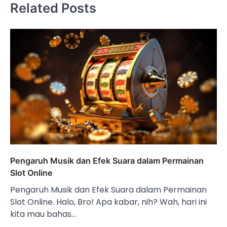
Related Posts
Pengaruh Musik dan Efek Suara dalam Permainan
Slot Online
Pengaruh Musik dan Efek Suara dalam Permainan
Slot Online. Halo, Bro! Apa kabar, nih? Wah, hari ini
kita mau bahas…