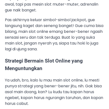
awal, tapi pas mesin slot muter-muter, adrenalin
gue naik banget.
Pas akhirnya keluar simbol-simbol jackpot, gue
langsung kaget dan seneng banget! Gue cuma bisa
bilang, main slot online emang bener-bener ngasih
sensasi seru dan tak terduga. Buat lo yang suka
main slot, jangan nyerah ya, siapa tau hoki lo juga
lagi di ujung sana.
Strategi Bermain Slot Online yang
Menguntungkan
Ya udah, bro, kalo lu mau main slot online, lu mesti
punya strategi yang bener-bener jitu, nih. Gak bisa
asal main doang, kan? Lu kudu tau kapan harus
ngebet, kapan harus ngurangin taruhan, dan kapan
harus cabut.