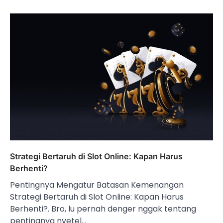
Strategi Bertaruh di Slot Online: Kapan Harus
Berhenti?
Pentingnya Mengatur Batasan Kemenangan
Strategi Bertaruh di Slot Online: Kapan Harus
Berhenti?. Bro, lu pernah denger nggak tentang
pentingnya nyetel…