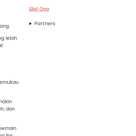
Slot Ovo
Partners
ang.
ng lebih
at
 memukau
makin
h, dan
pemain
 liar,