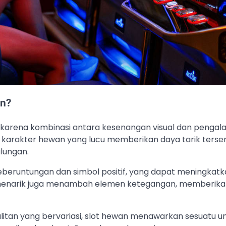
in?
n karena kombinasi antara kesenangan visual dan penga
 karakter hewan yang lucu memberikan daya tarik tersend
lungan.
 keberuntungan dan simbol positif, yang dapat meningkat
g menarik juga menambah elemen ketegangan, memberik
litan yang bervariasi, slot hewan menawarkan sesuatu u