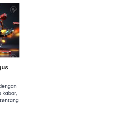
gus
 dengan
a kabar,
s tentang