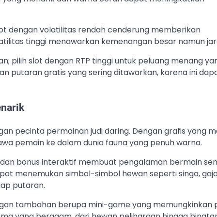
. Slot dengan volatilitas rendah cenderung memberikan
latilitas tinggi menawarkan kemenangan besar namun jar
an; pilih slot dengan RTP tinggi untuk peluang menang ya
n putaran gratis yang sering ditawarkan, karena ini dap
narik
ngan pecinta permainan judi daring. Dengan grafis yang
awa pemain ke dalam dunia fauna yang penuh warna.
liar, dan bonus interaktif membuat pengalaman bermain se
apat menemukan simbol-simbol hewan seperti singa, gaja
iap putaran.
angan tambahan berupa mini-game yang memungkinkan 
ma yang beragam, dari hewan peliharaan hingga binatang