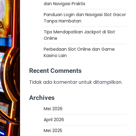
dan Navigasi Praktis
Panduan Login dan Navigasi Slot Gacor
Tanpa Hambatan
Tips Mendapatkan Jackpot di Slot
Online
Perbedaan Slot Online dan Game
Kasino Lain
Recent Comments
Tidak ada komentar untuk ditampilkan.
Archives
Mei 2026
April 2026
Mei 2025