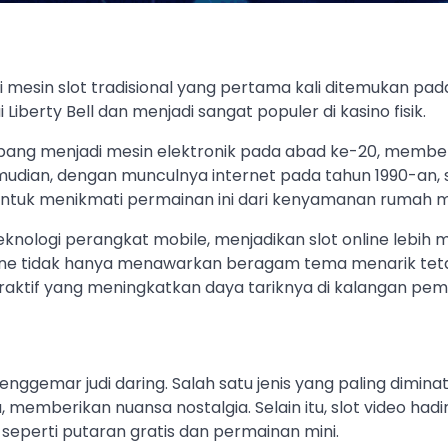
i mesin slot tradisional yang pertama kali ditemukan pad
 Liberty Bell dan menjadi sangat populer di kasino fisik.
mbang menjadi mesin elektronik pada abad ke-20, membe
dian, dengan munculnya internet pada tahun 1990-an, s
untuk menikmati permainan ini dari kenyamanan rumah 
nologi perangkat mobile, menjadikan slot online lebih
 online tidak hanya menawarkan beragam tema menarik teta
nteraktif yang meningkatkan daya tariknya di kalangan pem
nggemar judi daring. Salah satu jenis yang paling diminat
 memberikan nuansa nostalgia. Selain itu, slot video had
 seperti putaran gratis dan permainan mini.