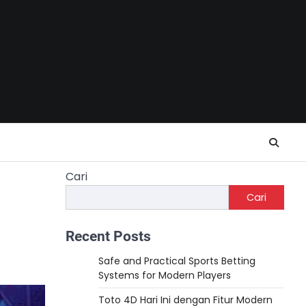
Cari
Cari
Recent Posts
Safe and Practical Sports Betting
Systems for Modern Players
Toto 4D Hari Ini dengan Fitur Modern