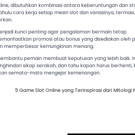
ne, dibutuhkan kombinasi antara keberuntungan dan st
ulu cara kerja setiap mesin slot dan variasinya, termas
arkan.
enjadi kunci penting agar pengalaman bermain tetap
 memanfaatkan promosi atau bonus yang disediakan oleh 
dan memperbesar kemungkinan menang.
 membantu pemain membuat keputusan yang lebih baik. I
ghindari sikap serakah, dan tahu kapan harus berhenti,
 bukan semata-mata mengejar kemenangan.
5 Game Slot Online yang Terinspirasi dari Mitologi 