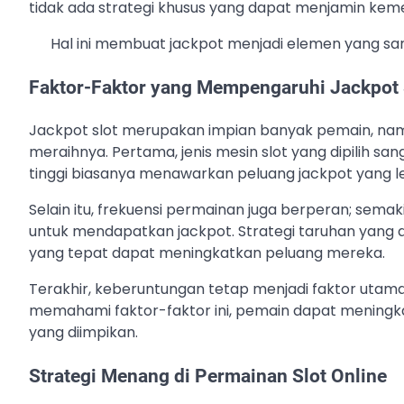
tidak ada strategi khusus yang dapat menjamin ke
Hal ini membuat jackpot menjadi elemen yang san
Faktor-Faktor yang Mempengaruhi Jackpot 
Jackpot slot merupakan impian banyak pemain, na
meraihnya. Pertama, jenis mesin slot yang dipilih s
tinggi biasanya menawarkan peluang jackpot yang le
Selain itu, frekuensi permainan juga berperan; sem
untuk mendapatkan jackpot. Strategi taruhan yang 
yang tepat dapat meningkatkan peluang mereka.
Terakhir, keberuntungan tetap menjadi faktor utama, 
memahami faktor-faktor ini, pemain dapat mening
yang diimpikan.
Strategi Menang di Permainan Slot Online