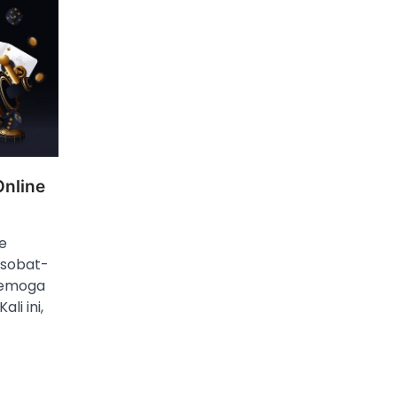
Online
e
 sobat-
Semoga
li ini,