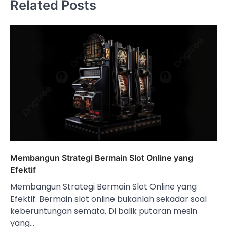
Related Posts
Membangun Strategi Bermain Slot Online yang
Efektif
Membangun Strategi Bermain Slot Online yang
Efektif. Bermain slot online bukanlah sekadar soal
keberuntungan semata. Di balik putaran mesin
yang…