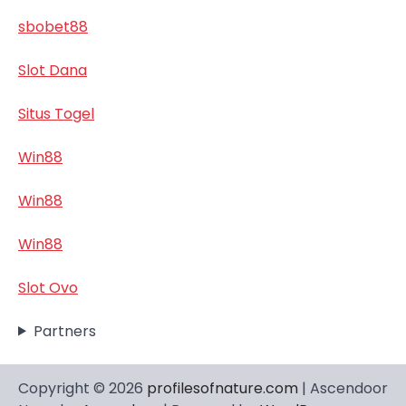
sbobet88
Slot Dana
Situs Togel
Win88
Win88
Win88
Slot Ovo
Partners
Copyright © 2026
profilesofnature.com
| Ascendoor