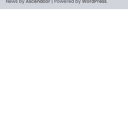
News by
Ascendoor
| Powered by
WordPress
.