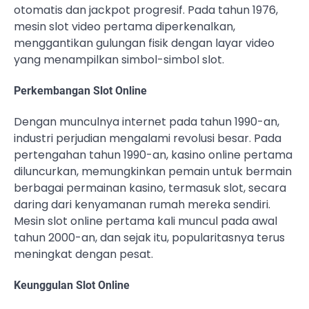
otomatis dan jackpot progresif. Pada tahun 1976,
mesin slot video pertama diperkenalkan,
menggantikan gulungan fisik dengan layar video
yang menampilkan simbol-simbol slot.
Perkembangan Slot Online
Dengan munculnya internet pada tahun 1990-an,
industri perjudian mengalami revolusi besar. Pada
pertengahan tahun 1990-an, kasino online pertama
diluncurkan, memungkinkan pemain untuk bermain
berbagai permainan kasino, termasuk slot, secara
daring dari kenyamanan rumah mereka sendiri.
Mesin slot online pertama kali muncul pada awal
tahun 2000-an, dan sejak itu, popularitasnya terus
meningkat dengan pesat.
Keunggulan Slot Online