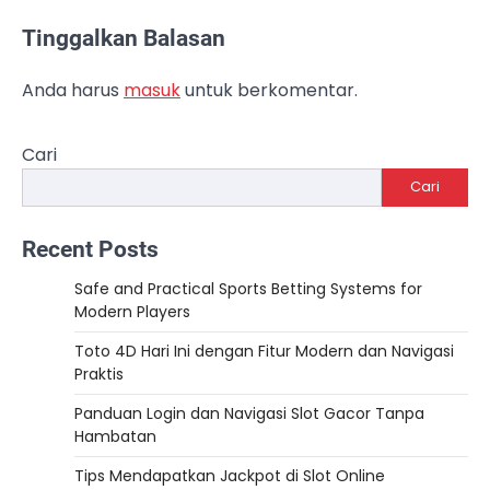
Tinggalkan Balasan
Anda harus
masuk
untuk berkomentar.
Cari
Cari
Recent Posts
Safe and Practical Sports Betting Systems for
Modern Players
Toto 4D Hari Ini dengan Fitur Modern dan Navigasi
Praktis
Panduan Login dan Navigasi Slot Gacor Tanpa
Hambatan
Tips Mendapatkan Jackpot di Slot Online