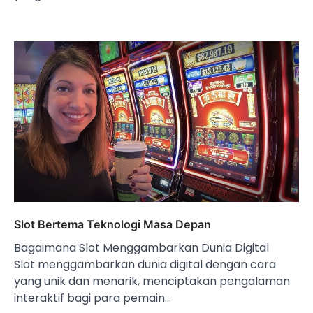
Slot Bertema Teknologi Masa Depan
Bagaimana Slot Menggambarkan Dunia Digital
Slot menggambarkan dunia digital dengan cara
yang unik dan menarik, menciptakan pengalaman
interaktif bagi para pemain…